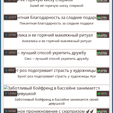
26:29
Залей её горячую киску спермой
12423
79%
42:21
Пикантная благодарность за сладкие подарки
10789
89%
34:54
Анжелика и ее горячий макияжный ритуал
13062
89%
35:59
Секс – лучший способ укрепить дружбу
8502
80%
29:34
Букет роз подогревает страсть у художницы Аси
25:07
11690
81%
Заботливый бойфренд в бассейне занимается своей
девушкой
16366
73%
38:15