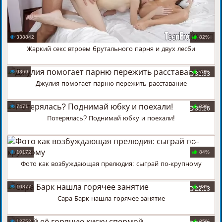
338842
82%
Жаркий секс втроем брутального парня и двух лесби
9369
79%
31:33
Джулия помогает парню пережить расставание
7471
83%
35:26
Потерялась? Поднимай юбку и поехали!
27:22
10172
84%
Фото как возбуждающая прелюдия: сыграй по-крупному
10877
93%
22:13
Сара Барк нашла горячее занятие
12752
85%