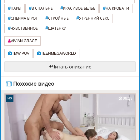
#
#
#
#
ПАРЫ
В СПАЛЬНЕ
КРАСИВОЕ БЕЛЬЕ
НА КРОВАТИ
#
#
#
СПЕРМА В РОТ
СТРОЙНЫЕ
УТРЕННИЙ СЕКС
#
#
ЧУВСТВЕННОЕ
ШАТЕНКИ
VIVIAN GRACE
TMW POV
TEENMEGAWORLD
+
Читать описание
️ Похожие видео
08:23
HD