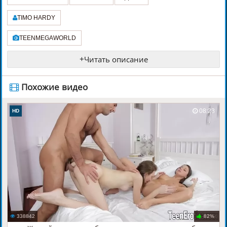
TIMO HARDY
TEENMEGAWORLD
+
Читать описание
️ Похожие видео
08:23
HD
338842
82%