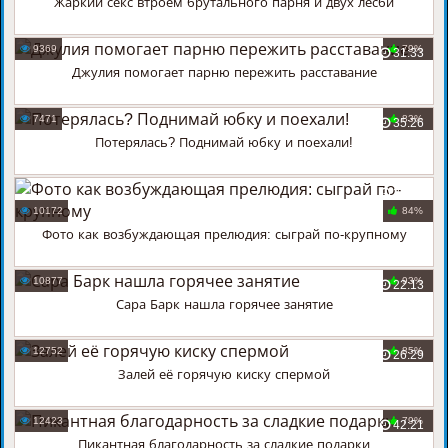
Жаркий секс втроем брутального парня и двух лесби
9369
79%
31:33
Джулия помогает парню пережить расставание
7471
83%
35:26
Потерялась? Поднимай юбку и поехали!
27:22
10172
84%
Фото как возбуждающая прелюдия: сыграй по-крупному
10877
93%
22:13
Сара Барк нашла горячее занятие
12752
85%
26:29
Залей её горячую киску спермой
12423
79%
42:21
Пикантная благодарность за сладкие подарки