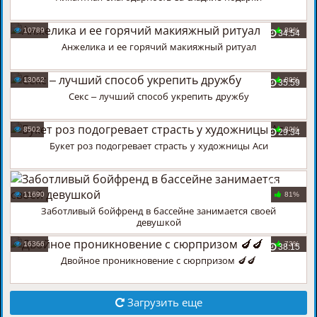
10789
89%
34:54
Анжелика и ее горячий макияжный ритуал
13062
89%
35:59
Секс – лучший способ укрепить дружбу
8502
80%
29:34
Букет роз подогревает страсть у художницы Аси
25:07
11690
81%
Заботливый бойфренд в бассейне занимается своей
девушкой
16366
73%
38:15
Двойное проникновение с сюрпризом 🍆🍆
Загрузить еще