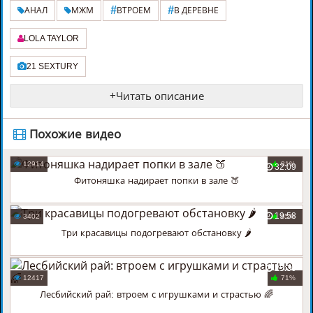
#
#
АНАЛ
МЖМ
ВТРОЕМ
В ДЕРЕВНЕ
LOLA TAYLOR
21 SEXTURY
+
Читать описание
️ Похожие видео
12914
81%
32:09
Фитоняшка надирает попки в зале 🍑
19:58
3402
85%
Три красавицы подогревают обстановку 🌶️
25:30
12417
71%
Лесбийский рай: втроем с игрушками и страстью 🌈