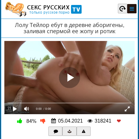
Лолу Тейлор ебут в деревне аборигены,
заливая спермой ее жопу и ротик
0:00
/ 0:00
05.04.2021
318241
84%
❤