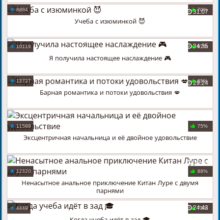
8884
70%
31:07
Учеба с изюминкой 😈
34:35
10119
87%
Я получила настоящее наслаждение 🎮
12727
85%
29:24
Барная романтика и потоки удовольствия 💋
26:53
11589
75%
Эксцентричная начальница и её двойное удовольствие
30:59
12320
88%
Ненасытное анальное приключение Китан Луре с двумя
парнями
24:43
4449
78%
Когда учеба идёт в зад 🎓