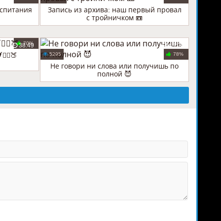
оспитания
Запись из архива: наш первый провал
с тройничком 📼
70%
38:49
43:06
‍♀️🍑
5295
78%
Не говори ни слова или получишь по
полной 😈