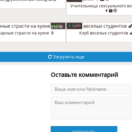
Учительница сексуального в
👩‍🏫🤓
73%
11405
38:48
арные страсти на кухне 🍦
Клуб веселых студентов 🍆
Загрузить еще
Оставьте комментарий