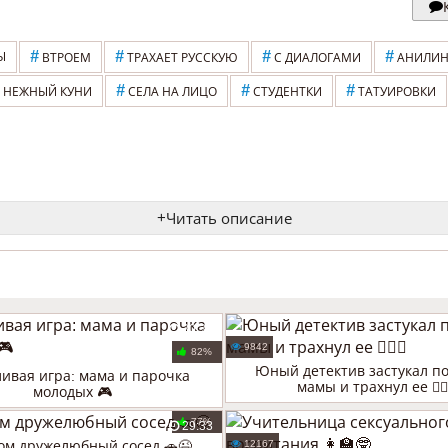
#
#
#
#
Ы
ВТРОЕМ
ТРАХАЕТ РУССКУЮ
С ДИАЛОГАМИ
АНИЛИН
#
#
#
НЕЖНЫЙ КУНИ
СЕЛА НА ЛИЦО
СТУДЕНТКИ
ТАТУИРОВКИ
+
Читать описание
30:36
9842
82%
Юный детектив застукал п
ивая игра: мама и парочка
мамы и трахнул ее 🕵️‍♂️
молодых 🎮
77%
29:33
м дружелюбный сосед 🚗😉
12167