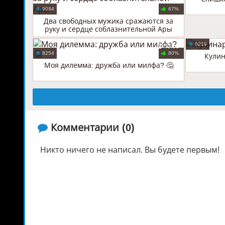
9084
67%
Два свободных мужика сражаются за
руку и сердце соблазнительной Ары
6219
33:59
8254
80%
Кулин
Моя дилемма: дружба или милфа? 🤔
️ Комментарии (0)
Никто ничего не написал. Вы будете первым!