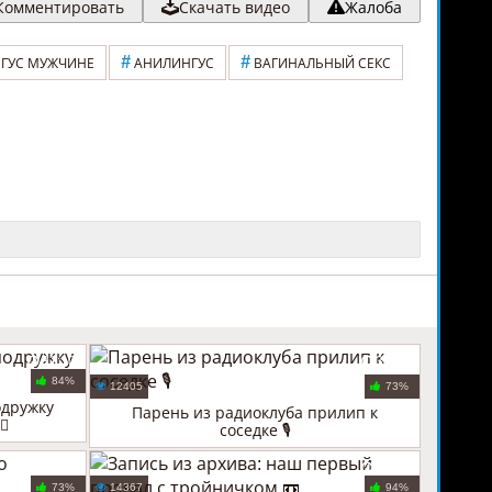
Комментировать
Скачать видео
Жалоба
#
#
ГУС МУЖЧИНЕ
АНИЛИНГУС
ВАГИНАЛЬНЫЙ СЕКС
31:10
30:56
84%
12405
73%
одружку
Парень из радиоклуба прилип к
🍑
соседке 🎙️
24:22
32:23
73%
14367
94%