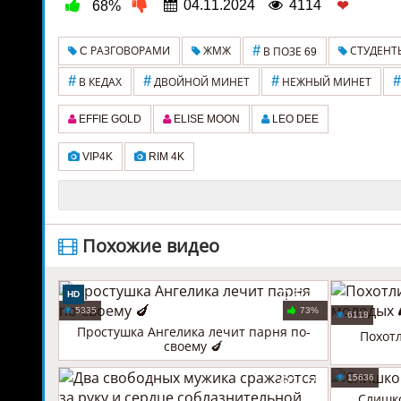
04.11.2024
4114
68%
❤
#
C РАЗГОВОРАМИ
ЖМЖ
СТУДЕНТ
В ПОЗЕ 69
#
#
#
#
В КЕДАХ
ДВОЙНОЙ МИНЕТ
НЕЖНЫЙ МИНЕТ
EFFIE GOLD
ELISE MOON
LEO DEE
VIP4K
RIM 4K
️ Похожие видео
27:23
HD
5335
73%
6118
Простушка Ангелика лечит парня по-
Похотл
своему 🍆
15636
34:55
Слишко